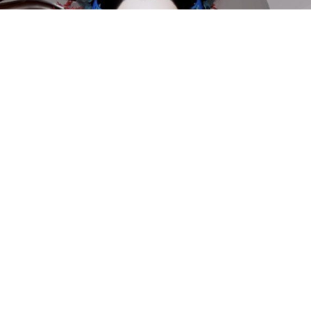
VAM素材-Dnaddr.Eimi
...