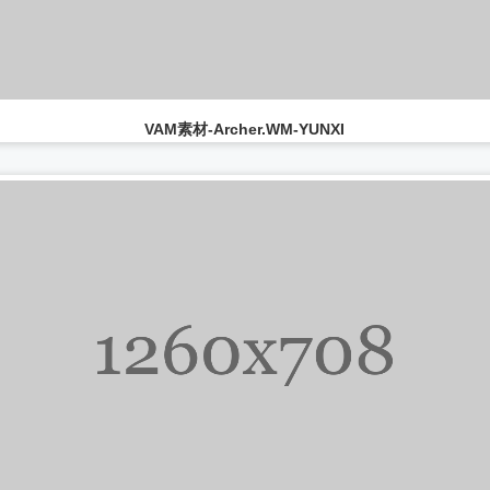
VAM模型-L.xiaolinger
...
VAM人物-myqr.LeiMu
...
VAM素材-Thorn.GaoQiao
...
VAM素材-Archer.WM-YUNXI