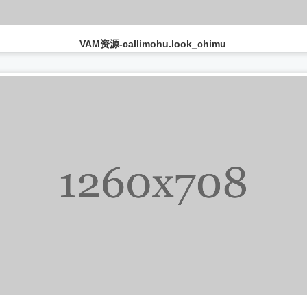
...
VAM资源-callimohu.look_chimu
...