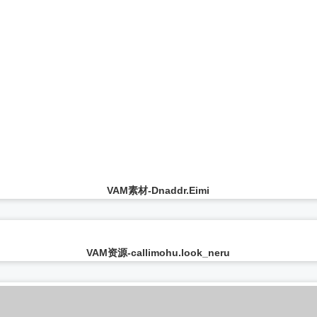
VAM模型-Dnaddr.Ayami
...