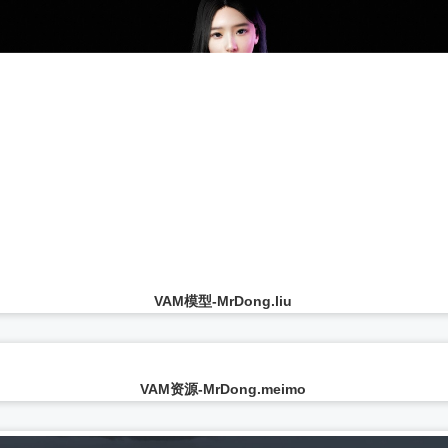
VAM模型-MrDong.liu
...