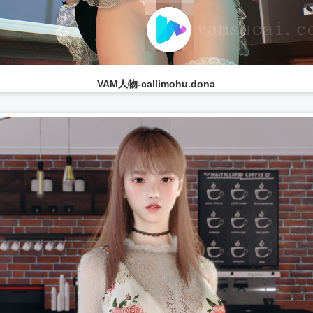
VAM人物-callimohu.dona
...