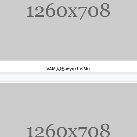
VAM资源-callimohu.look_neru
...
VAM素材-Dnaddr.Menger
...