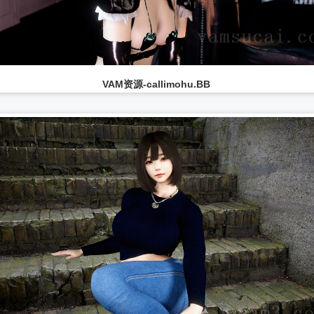
VAM资源-callimohu.BB
...