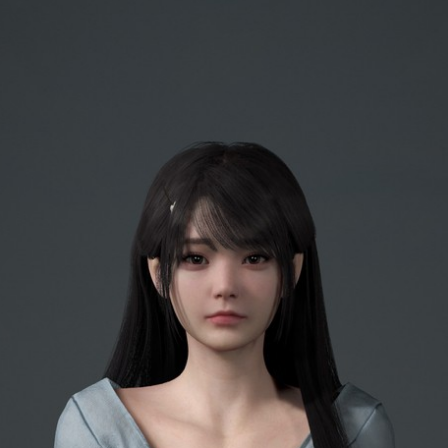
VAM资源-assel.cat10
...