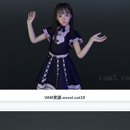
VAM资源-MrDong.meimo
...