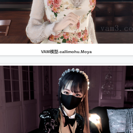
VAM模型-callimohu.Moya
...