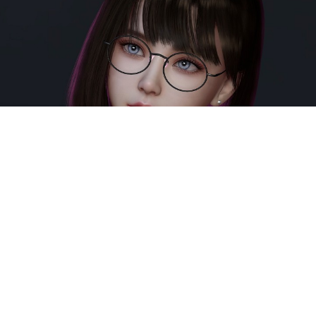
VAM资源-gigi.anni
...