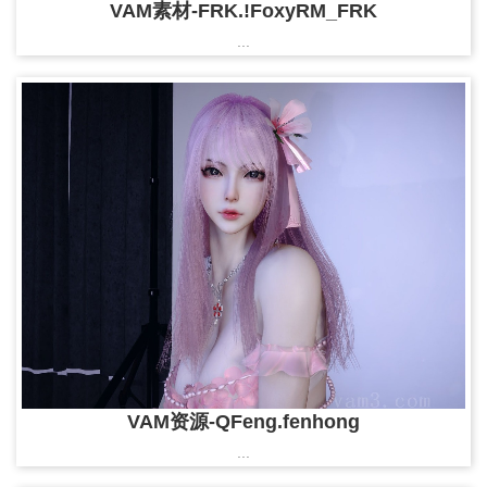
VAM素材-FRK.!FoxyRM_FRK
...
VAM资源-QFeng.fenhong
...