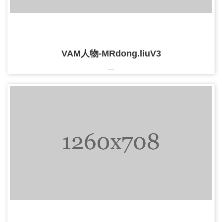
VAM人物-MRdong.liuV3
...